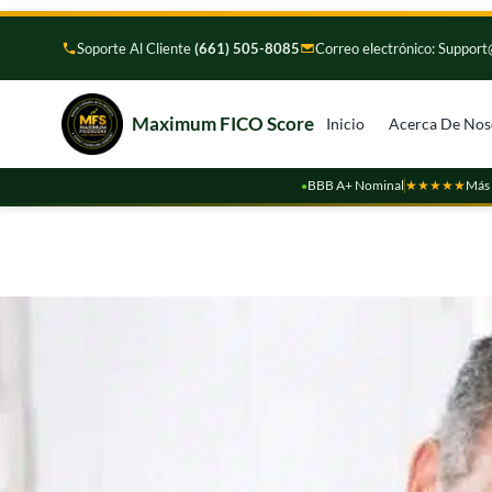
Ir
al
Soporte Al Cliente
(661) 505-8085
Correo electrónico: Suppo
contenido
Maximum FICO Score
Inicio
Acerca De Nos
BBB A+ Nominal
★★★★★
Más 
●