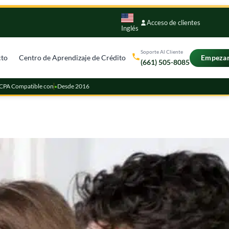
Acceso de clientes
Inglés
Soporte Al Cliente
Empeza
cto
Centro de Aprendizaje de Crédito
(661) 505-8085
PA Compatible con
Desde 2016
●