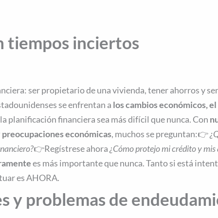
n tiempos inciertos
ciera: ser propietario de una vivienda, tener ahorros y sen
stadounidenses se enfrentan a
los cambios económicos, el 
a planificación financiera sea más difícil que nunca. Con
nu
y preocupaciones económicas
, muchos se preguntan:👉
¿Q
inanciero?
👉Regístrese ahora
¿Cómo protejo mi crédito y mis 
eramente
es más importante que nunca. Tanto si está inten
actuar es AHORA.
es y problemas de endeudam