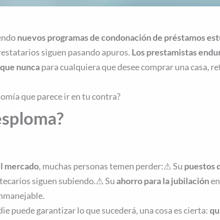
iendo
nuevos programas de condonación de préstamos est
prestatarios siguen pasando apuros.
Los prestamistas endu
 que nunca
para cualquiera que desee comprar una casa, re
omía que parece ir en tu contra?
desploma?
el mercado
, muchas personas temen perder:⚠ Su
puestos d
potecarios siguen subiendo.⚠ Su
ahorro para la jubilación
en
inmanejable.
die puede garantizar lo que sucederá, una cosa es cierta:
qu