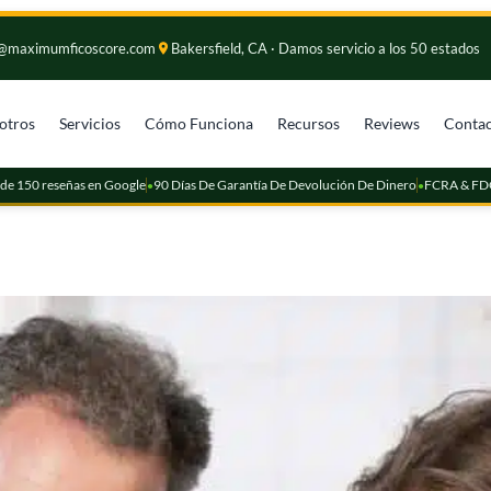
rt@maximumficoscore.com
Bakersfield, CA · Damos servicio a los 50 estados
otros
Servicios
Cómo Funciona
Recursos
Reviews
Conta
de 150 reseñas en Google
90 Días De Garantía De Devolución De Dinero
FCRA & FDC
●
●